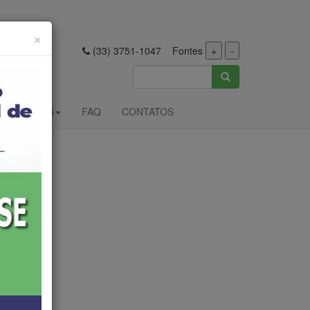
Fechar
×
(33) 3751-1047 Fontes
+
-
LICITAÇÕES
FAQ
CONTATOS