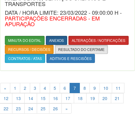
TRANSPORTES
DATA / HORA LIMITE: 23/03/2022 - 09:00:00 H -
PARTICIPAÇÕES ENCERRADAS - EM
APURAÇÃO
MINUTA DO EDITAL
ANEXOS
ALTERAÇÕES / NOTIFICAÇÕES
RECURSOS / DECISÕES
RESULTADO DO CERTAME
CONTRATOS / ATAS
ADITIVOS E RESCISÕES
«
1
2
3
4
5
6
7
8
9
10
11
12
13
14
15
16
17
18
19
20
21
22
23
24
25
26
»