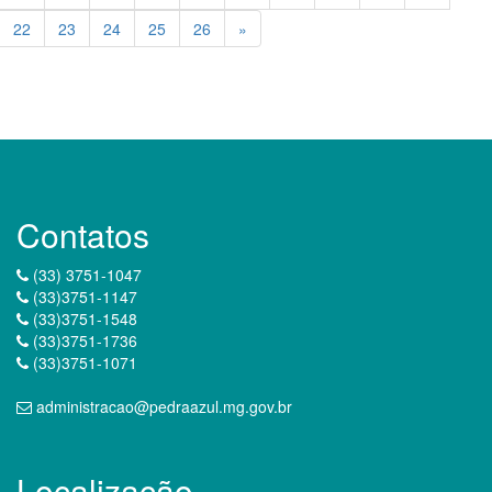
22
23
24
25
26
»
Contatos
(33) 3751-1047
(33)3751-1147
(33)3751-1548
(33)3751-1736
(33)3751-1071
administracao@pedraazul.mg.gov.br
Localização