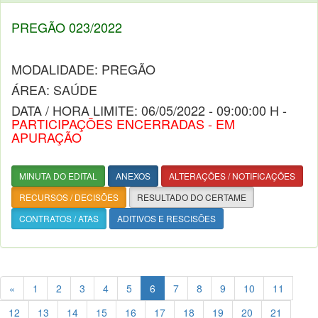
PREGÃO 023/2022
MODALIDADE: PREGÃO
ÁREA: SAÚDE
DATA / HORA LIMITE: 06/05/2022 - 09:00:00 H -
PARTICIPAÇÕES ENCERRADAS - EM
APURAÇÃO
MINUTA DO EDITAL
ANEXOS
ALTERAÇÕES / NOTIFICAÇÕES
RECURSOS / DECISÕES
RESULTADO DO CERTAME
CONTRATOS / ATAS
ADITIVOS E RESCISÕES
«
1
2
3
4
5
6
7
8
9
10
11
12
13
14
15
16
17
18
19
20
21