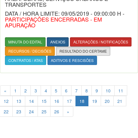
TRANSPORTES
DATA / HORA LIMITE: 09/05/2019 - 09:00:00 H -
PARTICIPAÇÕES ENCERRADAS - EM
APURAÇÃO
MINUTA DO EDITAL
ANEXOS
ALTERAÇÕES / NOTIFICAÇÕES
RECURSOS / DECISÕES
RESULTADO DO CERTAME
CONTRATOS / ATAS
ADITIVOS E RESCISÕES
«
1
2
3
4
5
6
7
8
9
10
11
12
13
14
15
16
17
18
19
20
21
22
23
24
25
26
»