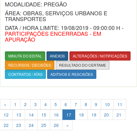
MODALIDADE: PREGÃO
ÁREA: OBRAS, SERVIÇOS URBANOS E
TRANSPORTES
DATA / HORA LIMITE: 19/08/2019 - 09:00:00 H -
PARTICIPAÇÕES ENCERRADAS - EM
APURAÇÃO
MINUTA DO EDITAL
ANEXOS
ALTERAÇÕES / NOTIFICAÇÕES
RECURSOS / DECISÕES
RESULTADO DO CERTAME
CONTRATOS / ATAS
ADITIVOS E RESCISÕES
«
1
2
3
4
5
6
7
8
9
10
11
12
13
14
15
16
17
18
19
20
21
22
23
24
25
26
»