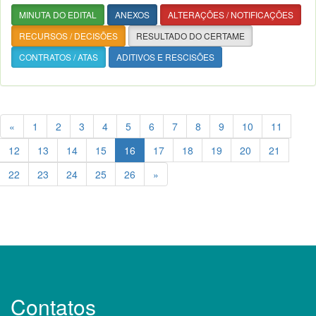
MINUTA DO EDITAL
ANEXOS
ALTERAÇÕES / NOTIFICAÇÕES
RECURSOS / DECISÕES
RESULTADO DO CERTAME
CONTRATOS / ATAS
ADITIVOS E RESCISÕES
«
1
2
3
4
5
6
7
8
9
10
11
12
13
14
15
16
17
18
19
20
21
22
23
24
25
26
»
Contatos