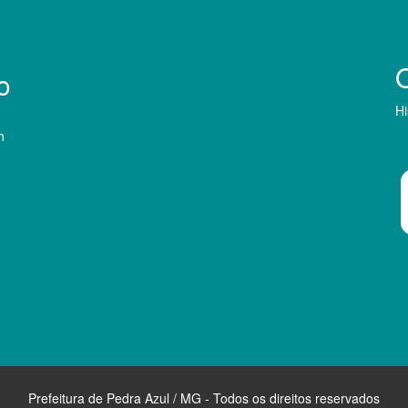
o
Hi
h
Prefeitura de Pedra Azul / MG - Todos os direitos reservados