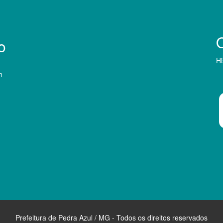
o
Hi
h
Prefeitura de Pedra Azul / MG - Todos os direitos reservados