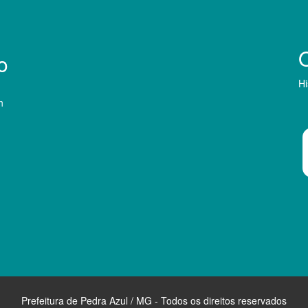
o
Hi
h
Prefeitura de Pedra Azul / MG - Todos os direitos reservados